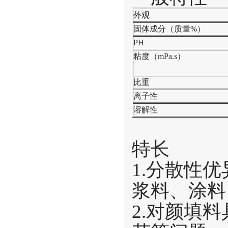
外观
固体成分（质量%）
PH
粘度（mPa.s）
比重
离子性
溶解性
特长
1.分散性
浆料、涂料
2.对颜填